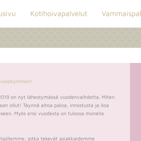
usivu
Kotihoivapalvelut
Vammaispal
i vuosikymmen!
 2019 on nyt lähestymässä vuodenvaihdetta. Miten
an ollut! Täynnä aitoa paloa, innostusta ja iloa
iseen. Myös ensi vuodesta on tulossa monella
itajillemme, jotka tekevät asiakkaidemme