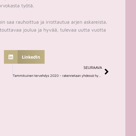
arvokasta työtä.
in saa rauhoittua ja irrottautua arjen askareista.
touttavaa joulua ja hyvää, tulevaa uutta vuotta
LinkedIn
Next
SEURAAVA
Tammikuinen tervehdys 2020 – rakennetaan yhdessä hyvää ja mielekästä arkea!