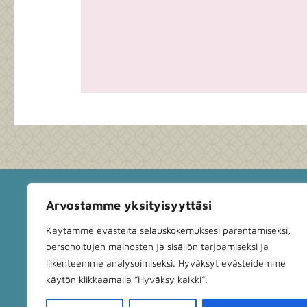
Käyntiosoite: Pi
Arvostamme yksityisyyttäsi
Puhelinnumero:
Käytämme evästeitä selauskokemuksesi parantamiseksi,
Y-tunnus:
2944
personoitujen mainosten ja sisällön tarjoamiseksi ja
liikenteemme analysoimiseksi. Hyväksyt evästeidemme
Omavalvontasuu
käytön klikkaamalla ”Hyväksy kaikki”.
Anna palautett