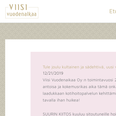
Siirry
Et
sisältöön
Tule joulu kultainen ja sädehtivä, uus
12/21/2019
Viisi Vuodenaikaa Oy:n toimintavuosi
antoisa ja kokemusrikas aika tämä onka
laadukkaan kotihoitopalvelun kehittäm
tavalla ihan huikea!
SUURIN KIITOS kuuluu sitoutuneille ho