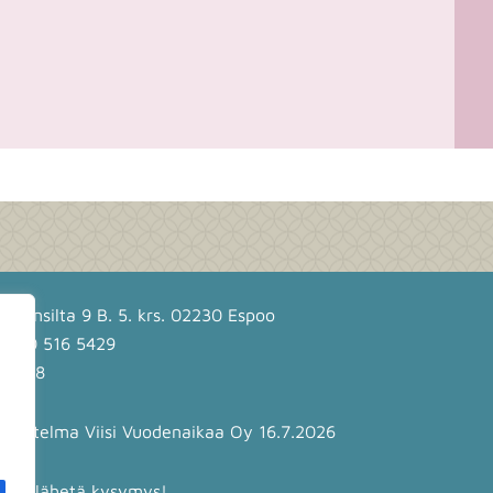
ispansilta 9 B. 5. krs. 02230 Espoo
 050 516 5429
722-8
nnitelma Viisi Vuodenaikaa Oy 16.7.2026
a tai lähetä kysymys!