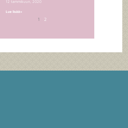
12 tammikuun, 2020
Lue lisää»
1
2