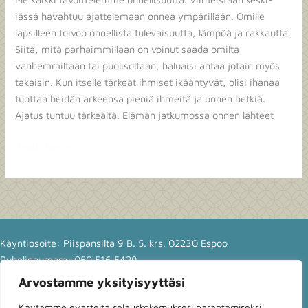
ihmeitä
iässä havahtuu ajattelemaan onnea ympärillään. Omille
lapsilleen toivoo onnellista tulevaisuutta, lämpöä ja rakkautta.
Siitä, mitä parhaimmillaan on voinut saada omilta
vanhemmiltaan tai puolisoltaan, haluaisi antaa jotain myös
takaisin. Kun itselle tärkeät ihmiset ikääntyvät, olisi ihanaa
tuottaa heidän arkeensa pieniä ihmeitä ja onnen hetkiä.
Ajatus tuntuu tärkeältä. Elämän jatkumossa onnen lähteet
Read More »
Käyntiosoite: Piispansilta 9 B. 5. krs. 02230 Espoo
Puhelinnumero: 050 516 5429
Y-tunnus:
2944722-8
Arvostamme yksityisyyttäsi
Käytämme evästeitä selauskokemuksesi parantamiseksi,