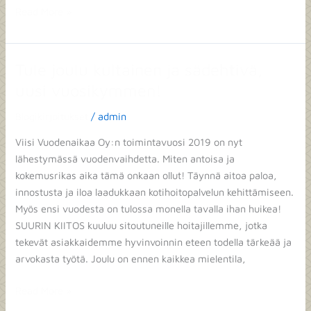
Read More »
Tule joulu kultainen ja sädehtivä,
Tule
joulu
uusi vuosikymmen!
kultainen
Blogikirjoitukset
/
admin
ja
sädehtivä,
Viisi Vuodenaikaa Oy:n toimintavuosi 2019 on nyt
uusi
lähestymässä vuodenvaihdetta. Miten antoisa ja
vuosikymmen!
kokemusrikas aika tämä onkaan ollut! Täynnä aitoa paloa,
innostusta ja iloa laadukkaan kotihoitopalvelun kehittämiseen.
Myös ensi vuodesta on tulossa monella tavalla ihan huikea!
SUURIN KIITOS kuuluu sitoutuneille hoitajillemme, jotka
tekevät asiakkaidemme hyvinvoinnin eteen todella tärkeää ja
arvokasta työtä. Joulu on ennen kaikkea mielentila,
Read More »