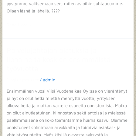
pystymme valitsemaan sen, miten asioihin suhtaudumme.
Ollaan läsnä ja lähellä. ????
Read More »
Palvelujohtajan ajatuksia ja
Palvelujohtajan
ajatuksia
ilonaiheita koskien ensimmäistä
ja
työvuotta
ilonaiheita
koskien
Blogikirjoitukset
/
admin
ensimmäistä
Ensimmäinen vuosi Viisi Vuodenaikaa Oy:ssa on vierähtänyt
työvuotta
ja nyt on ollut hetki miettiä mennyttä vuotta, yrityksen
alkuvaiheita ja matkan varrelle osuneita onnistumisia. Matka
on ollut ainutlaatuinen, kiinnostava sekä antoisa ja mielessä
päällimmäisenä on koko toimintamme huima kasvu. Olemme
onnistuneet solmimaan arvokkaita ja toimivia asiakas- ja
yhteistyösuhteita. Myös käsillä olevasta syksystä ja