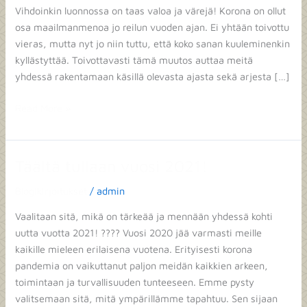
Vihdoinkin luonnossa on taas valoa ja värejä! Korona on ollut
osa maailmanmenoa jo reilun vuoden ajan. Ei yhtään toivottu
vieras, mutta nyt jo niin tuttu, että koko sanan kuuleminenkin
kyllästyttää. Toivottavasti tämä muutos auttaa meitä
yhdessä rakentamaan käsillä olevasta ajasta sekä arjesta […]
Read More »
Täältä tullaan vuosi 2021!
Täältä
tullaan
Blogikirjoitukset
/
admin
vuosi
2021!
Vaalitaan sitä, mikä on tärkeää ja mennään yhdessä kohti
uutta vuotta 2021! ???? Vuosi 2020 jää varmasti meille
kaikille mieleen erilaisena vuotena. Erityisesti korona
pandemia on vaikuttanut paljon meidän kaikkien arkeen,
toimintaan ja turvallisuuden tunteeseen. Emme pysty
valitsemaan sitä, mitä ympärillämme tapahtuu. Sen sijaan