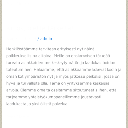
Read More »
Kiitos, olette tärkeitä!
Kiitos,
olette
Blogikirjoitukset
/
admin
tärkeitä!
Henkilöstöämme tarvitaan erityisesti nyt näinä
poikkeuksellisina aikoina. Meille on ensiarvoisen tärkeää
turvata asiakkaidemme keskeytymätön ja laadukas hoidon
toteutuminen. Haluamme, että asiakkaamme kokevat kodin ja
oman kotiympäristön nyt ja myös jatkossa paikaksi, jossa on
hyvä ja turvallista olla. Tämä on yrityksemme keskeisiä
arvoja. Olemme omalta osaltamme sitoutuneet siihen, että
tarjoamme yhteistyökumppaneillemme joustavasti
laadukasta ja yksilöllistä palvelua
Read More »