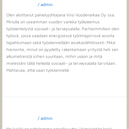
Blogikirjoitukset
/
admin
innostaa!
Olen aloittanut palvelujohtajana Viisi Vuodenaikaa Oy:ssa.
Minulla on useamman vuoden vankka työkokemus
työskentelystä sosiaali- ja terveysalalla. Parhaimmillani olen
työssä, jossa saadaan energisessä työilmapiirissä asioita
tapahtumaan sekä työskennellään asiakaslähtöisesti. Mikä
hienointa, minut on pyydetty rakentamaan yritystä heti sen
alkumetreistä siihen suuntaan, mihin uskon ja mitä
mielestäni tällä hetkellä sosiaali- ja terveysalalla tarvitaan.
Mahtavaa, että saan työskennellä
Read More »
Jaettu ilo ja pieniä ihmeitä
Jaettu
ilo
Blogikirjoitukset
/
admin
ja
pieniä
Me kaikki tavoittelemme onnellisuutta. Viimeistään keski-