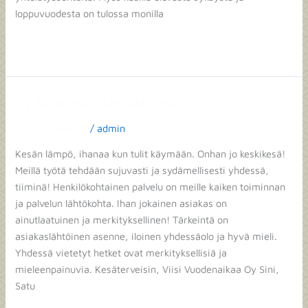
loppuvuodesta on tulossa monilla
Read More »
Sydänkesä, tervetuloa!
Sydänkesä,
tervetuloa!
Blogikirjoitukset
/
admin
Kesän lämpö, ihanaa kun tulit käymään. Onhan jo keskikesä!
Meillä työtä tehdään sujuvasti ja sydämellisesti yhdessä,
tiiminä! Henkilökohtainen palvelu on meille kaiken toiminnan
ja palvelun lähtökohta. Ihan jokainen asiakas on
ainutlaatuinen ja merkityksellinen! Tärkeintä on
asiakaslähtöinen asenne, iloinen yhdessäolo ja hyvä mieli.
Yhdessä vietetyt hetket ovat merkityksellisiä ja
mieleenpainuvia. Kesäterveisin, Viisi Vuodenaikaa Oy Sini,
Satu