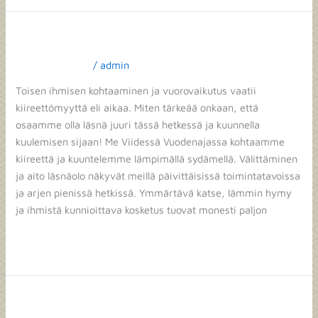
Kiireettömiä ja välittäviä kohtaamisia
Kiireettömiä
ja
Blogikirjoitukset
/
admin
välittäviä
kohtaamisia
Toisen ihmisen kohtaaminen ja vuorovaikutus vaatii
kiireettömyyttä eli aikaa. Miten tärkeää onkaan, että
osaamme olla läsnä juuri tässä hetkessä ja kuunnella
kuulemisen sijaan! Me Viidessä Vuodenajassa kohtaamme
kiireettä ja kuuntelemme lämpimällä sydämellä. Välittäminen
ja aito läsnäolo näkyvät meillä päivittäisissä toimintatavoissa
ja arjen pienissä hetkissä. Ymmärtävä katse, lämmin hymy
ja ihmistä kunnioittava kosketus tuovat monesti paljon
Read More »
Uusi työ innostaa!
Uusi
työ