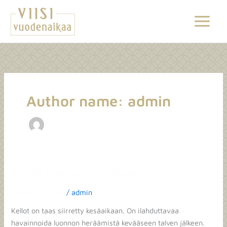
Siirry
sisältöön
Author name: admin
Kevät saapuu, vihdoinkin!
Kevät
saapuu,
Blogikirjoitukset
/
admin
vihdoinkin!
Kellot on taas siirretty kesäaikaan. On ilahduttavaa
havainnoida luonnon heräämistä kevääseen talven jälkeen.