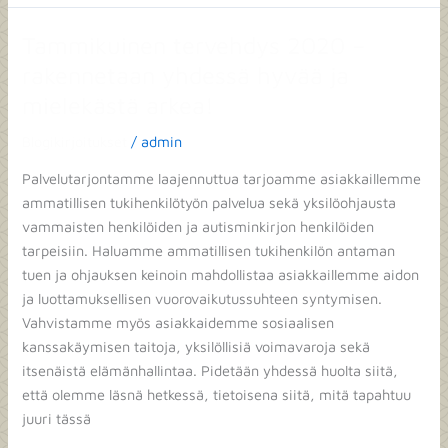
Tammikuinen tervehdys 2020 –
Tammikuinen
tervehdys
rakennetaan yhdessä hyvää ja
2020
mielekästä arkea!
–
rakennetaan
Blogikirjoitukset
/
admin
yhdessä
Palvelutarjontamme laajennuttua tarjoamme asiakkaillemme
hyvää
ammatillisen tukihenkilötyön palvelua sekä yksilöohjausta
ja
vammaisten henkilöiden ja autisminkirjon henkilöiden
mielekästä
tarpeisiin. Haluamme ammatillisen tukihenkilön antaman
arkea!
tuen ja ohjauksen keinoin mahdollistaa asiakkaillemme aidon
ja luottamuksellisen vuorovaikutussuhteen syntymisen.
Vahvistamme myös asiakkaidemme sosiaalisen
kanssakäymisen taitoja, yksilöllisiä voimavaroja sekä
itsenäistä elämänhallintaa. Pidetään yhdessä huolta siitä,
että olemme läsnä hetkessä, tietoisena siitä, mitä tapahtuu
juuri tässä